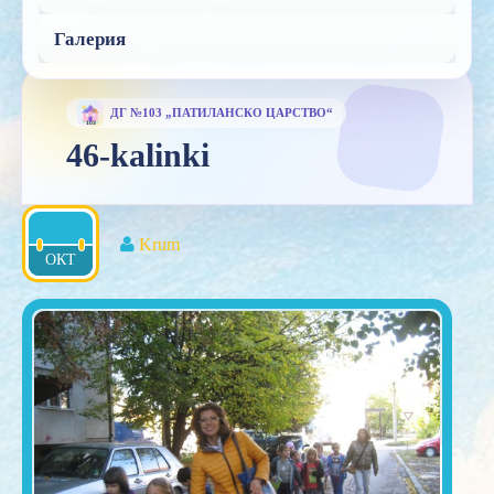
Галерия
46-kalinki
Krum
ОКТ
2016