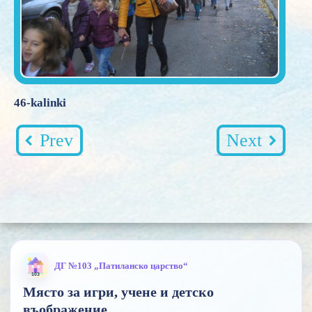
46-kalinki
Prev
Next
ДГ №103 „Патиланско царство“
Място за игри, учене и детско
въображение.